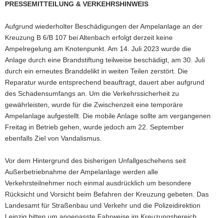
PRESSEMITTEILUNG & VERKEHRSHINWEIS
a
v
Aufgrund wiederholter Beschädigungen der Ampelanlage an der
i
Kreuzung B 6/B 107 bei Altenbach erfolgt derzeit keine
g
Ampelregelung am Knotenpunkt. Am 14. Juli 2023 wurde die
a
Anlage durch eine Brandstiftung teilweise beschädigt, am 30. Juli
t
durch ein erneutes Branddelikt in weiten Teilen zerstört. Die
i
Reparatur wurde entsprechend beauftragt, dauert aber aufgrund
o
des Schadensumfangs an. Um die Verkehrssicherheit zu
n
gewährleisten, wurde für die Zwischenzeit eine temporäre
Ampelanlage aufgestellt. Die mobile Anlage sollte am vergangenen
Freitag in Betrieb gehen, wurde jedoch am 22. September
ebenfalls Ziel von Vandalismus.
Vor dem Hintergrund des bisherigen Unfallgeschehens seit
Außerbetriebnahme der Ampelanlage werden alle
Verkehrsteilnehmer noch einmal ausdrücklich um besondere
Rücksicht und Vorsicht beim Befahren der Kreuzung gebeten. Das
Landesamt für Straßenbau und Verkehr und die Polizeidirektion
Leipzig bitten um angepasste Fahrweise im Kreuzungsbereich.