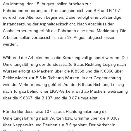
Am Montag, den 15. August, sollen Arbeiten zur
a
Fahrbahnerneuerung am Kreuzungsbereich von B 6 und B 107
v
nördlich von Altenbach beginnen. Dabei erfolgt eine vollständige
i
Instandsetzung der Asphaltdeckschicht. Nach Abschluss der
g
Asphalterneuerung erhält die Fahrbahn eine neue Markierung. Die
a
Arbeiten sollen voraussichtlich am 19. August abgeschlossen
t
werden.
i
o
Während der Arbeiten muss die Kreuzung voll gesperrt werden. Die
n
Umleitungsführung der Bundesstraße 6 aus Richtung Leipzig nach
Wurzen erfolgt ab Machern über die K 8368 und die K 8366 über
Zeititz wieder zur B 6 in Richtung Wurzen. In der Gegenrichtung
wird der Verkehr analog geführt. Auf der B 6 aus Richtung Leipzig
nach Torgau befindlicher LKW-Verkehr wird ab Machern weiträumig
über die K 8367, die B 107 und die B 87 umgeleitet.
Für die Bundesstraße 107 ist aus Richtung Eilenburg die
Umleitungsführung nach Wurzen bzw. Grimma über die K 8367
über Nepperwitz und Deuben zur B 6 geplant. Der Verkehr in