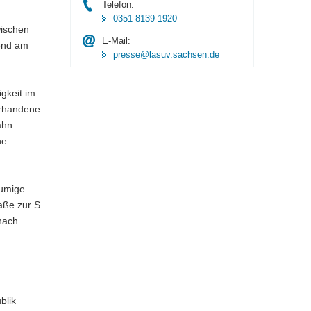
Telefon:
0351 8139-1920
wischen
E-Mail:
nend am
presse@lasuv.sachsen.de
gkeit im
orhandene
ahn
he
äumige
aße zur S
nach
blik