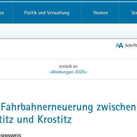
reifende
en
Politik und Verwaltung
Themen
Se
Schrif
zurück zu
»Meldungen 2020«
 Fahrbahnerneuerung zwischen
titz und Krostitz
SHINWEIS