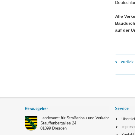
Deutschla
Alle Verk
Baudurch
auf der U
zurück
Footer-
Bereich
Herausgeber
Service
Landesamt für Straßenbau und Verkehr
Übersic
Stauffenbergallee 24
Impres
01099
Dresden
Kontakt