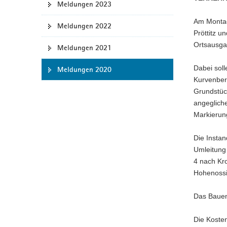
Meldungen 2023
a
Am Montag
v
Meldungen 2022
Pröttitz u
i
Ortsausgan
g
Meldungen 2021
a
Dabei soll
Meldungen 2020
t
Kurvenber
i
Grundstüc
o
angegliche
n
Markierun
Die Insta
Umleitung
4 nach Kro
Hohenossi
Das Bauen
Die Koste