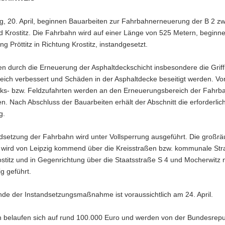
, 20. April, beginnen Bauarbeiten zur Fahrbahnerneuerung der B 2 z
nd Krostitz. Die Fahrbahn wird auf einer Länge von 525 Metern, begin
g Pröttitz in Richtung Krostitz, instandgesetzt.
en durch die Erneuerung der Asphaltdeckschicht insbesondere die Griffi
eich verbessert und Schäden in der Asphaltdecke beseitigt werden. V
ks- bzw. Feldzufahrten werden an den Erneuerungsbereich der Fahrb
n. Nach Abschluss der Bauarbeiten erhält der Abschnitt die erforderlic
g.
ndsetzung der Fahrbahn wird unter Vollsperrung ausgeführt. Die großr
 wird von Leipzig kommend über die Kreisstraßen bzw. kommunale Str
stitz und in Gegenrichtung über die Staatsstraße S 4 und Mocherwitz 
g geführt.
de der Instandsetzungsmaßnahme ist voraussichtlich am 24. April.
n belaufen sich auf rund 100.000 Euro und werden von der Bundesrepu