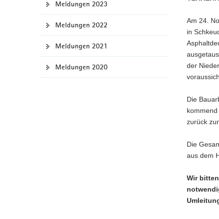
Meldungen 2023
a
Am 24. No
v
Meldungen 2022
in Schkeu
i
Asphaltdec
g
Meldungen 2021
ausgetausc
a
der Niede
Meldungen 2020
t
voraussich
i
o
Die Bauarb
n
kommend w
zurück zur
Die Gesam
aus dem H
Wir bitte
notwendi
Umleitun