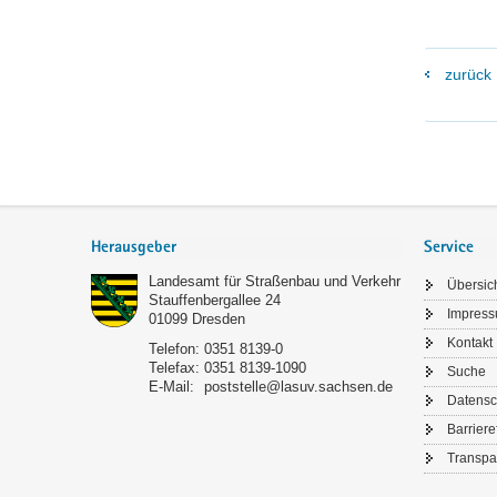
zurück
Footer-
Bereich
Herausgeber
Service
Landesamt für Straßenbau und Verkehr
Übersic
Stauffenbergallee 24
Impres
01099
Dresden
Kontakt
Telefon:
0351 8139-0
Telefax:
0351 8139-1090
Suche
E-Mail:
poststelle@lasuv.sachsen.de
Datensc
Barriere
Transpa