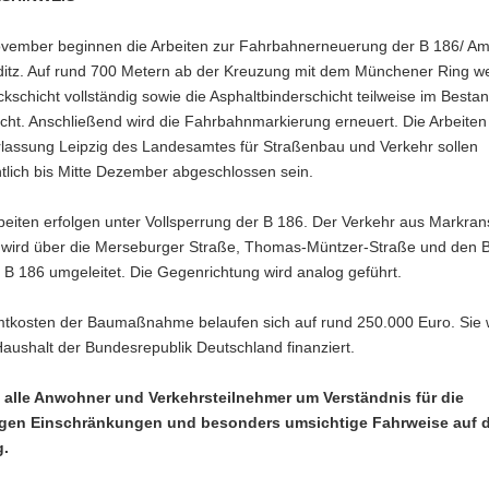
vember beginnen die Arbeiten zur Fahrbahnerneuerung der B 186/ A
ditz. Auf rund 700 Metern ab der Kreuzung mit dem Münchener Ring w
kschicht vollständig sowie die Asphaltbinderschicht teilweise im Besta
ht. Anschließend wird die Fahrbahnmarkierung erneuert. Die Arbeiten
rlassung Leipzig des Landesamtes für Straßenbau und Verkehr sollen
tlich bis Mitte Dezember abgeschlossen sein.
eiten erfolgen unter Vollsperrung der B 186. Der Verkehr aus Markran
ird über die Merseburger Straße, Thomas-Müntzer-Straße und den 
 B 186 umgeleitet. Die Gegenrichtung wird analog geführt.
tkosten der Baumaßnahme belaufen sich auf rund 250.000 Euro. Sie
aushalt der Bundesrepublik Deutschland finanziert.
n alle Anwohner und Verkehrsteilnehmer um Verständnis für die
gen Einschränkungen und besonders umsichtige Fahrweise auf d
g.