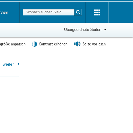
Suchbegriff
rvice
Suche starten
Übergeordnete Seiten
tgröße anpassen
Kontrast erhöhen
Seite vorlesen
Weitere
weiter
Information