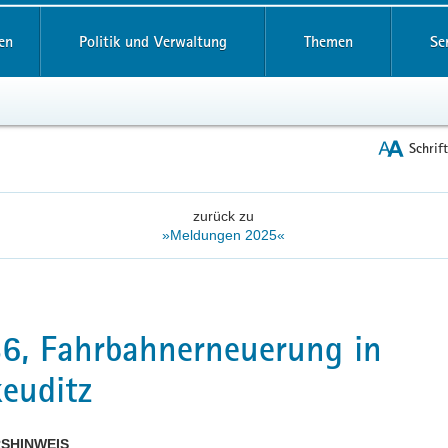
reifende
en
Politik und Verwaltung
Themen
Se
Schrif
zurück zu
»Meldungen 2025«
6, Fahrbahnerneuerung in
euditz
SHINWEIS