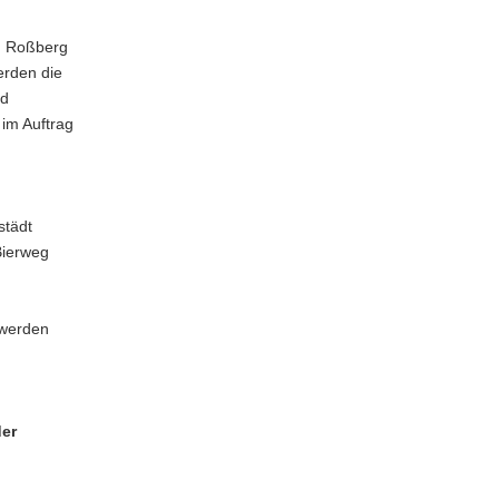
m Roßberg
erden die
nd
 im Auftrag
städt
Bierweg
 werden
er