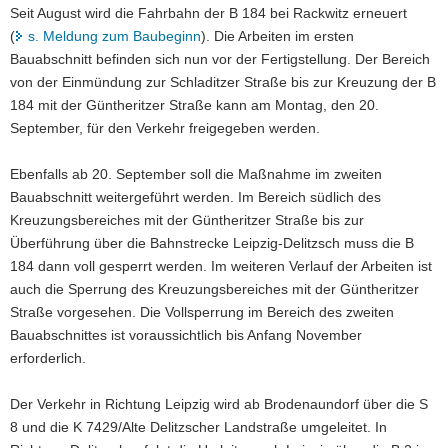
Seit August wird die Fahrbahn der B 184 bei Rackwitz erneuert
a
(
s. Meldung zum Baubeginn
). Die Arbeiten im ersten
v
Bauabschnitt befinden sich nun vor der Fertigstellung. Der Bereich
i
von der Einmündung zur Schladitzer Straße bis zur Kreuzung der B
g
184 mit der Güntheritzer Straße kann am Montag, den 20.
a
September, für den Verkehr freigegeben werden.
t
i
Ebenfalls ab 20. September soll die Maßnahme im zweiten
o
Bauabschnitt weitergeführt werden. Im Bereich südlich des
n
Kreuzungsbereiches mit der Güntheritzer Straße bis zur
Überführung über die Bahnstrecke Leipzig-Delitzsch muss die B
184 dann voll gesperrt werden. Im weiteren Verlauf der Arbeiten ist
auch die Sperrung des Kreuzungsbereiches mit der Güntheritzer
Straße vorgesehen. Die Vollsperrung im Bereich des zweiten
Bauabschnittes ist voraussichtlich bis Anfang November
erforderlich.
Der Verkehr in Richtung Leipzig wird ab Brodenaundorf über die S
8 und die K 7429/Alte Delitzscher Landstraße umgeleitet. In