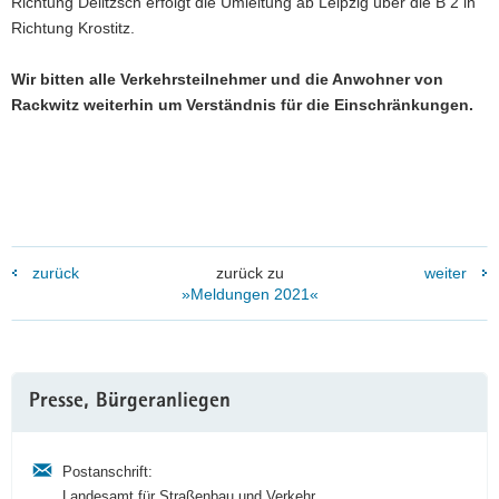
Richtung Delitzsch erfolgt die Umleitung ab Leipzig über die B 2 in
Richtung Krostitz.
Wir bitten alle Verkehrsteilnehmer und die Anwohner von
Rackwitz weiterhin um Verständnis für die Einschränkungen.
zurück
zurück zu
weiter
»Meldungen 2021«
Weitere
Presse, Bürgeranliegen
Information
Postanschrift:
Landesamt für Straßenbau und Verkehr