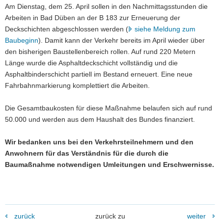
Am Dienstag, dem 25. April sollen in den Nachmittagsstunden die
a
Arbeiten in Bad Düben an der B 183 zur Erneuerung der
v
Deckschichten abgeschlossen werden (
siehe Meldung zum
i
Baubeginn
). Damit kann der Verkehr bereits im April wieder über
g
den bisherigen Baustellenbereich rollen. Auf rund 220 Metern
a
Länge wurde die Asphaltdeckschicht vollständig und die
t
Asphaltbinderschicht partiell im Bestand erneuert. Eine neue
i
Fahrbahnmarkierung komplettiert die Arbeiten.
o
n
Die Gesamtbaukosten für diese Maßnahme belaufen sich auf rund
50.000 und werden aus dem Haushalt des Bundes finanziert.
Wir bedanken uns bei den Verkehrsteilnehmern und den
Anwohnern für das Verständnis für die durch die
Baumaßnahme notwendigen Umleitungen und Erschwernisse.
zurück
zurück zu
weiter