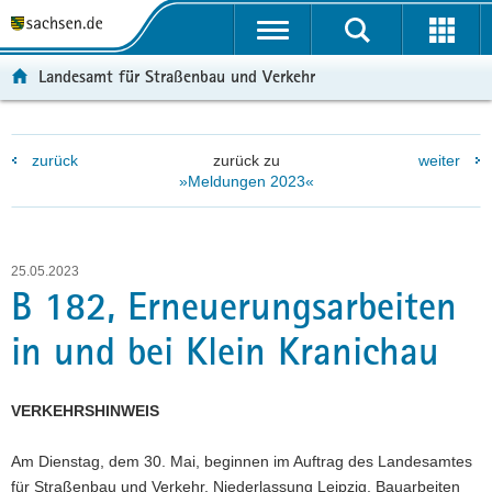
P
P
H
W
F
o
o
a
e
o
r
r
u
i
o
Landesamt für Straßenbau und Verkehr
t
t
p
t
t
a
a
t
e
e
l
l
i
r
r
zurück
zurück zu
weiter
ü
n
n
e
-
»Meldungen 2023«
b
a
h
I
B
e
v
a
n
e
r
i
l
f
r
g
g
t
o
e
25.05.2023
r
a
r
i
B 182, Erneuerungsarbeiten
e
t
m
c
in und bei Klein Kranichau
i
i
a
h
f
o
t
e
n
i
VERKEHRSHINWEIS
n
o
d
n
Am Dienstag, dem 30. Mai, beginnen im Auftrag des Landesamtes
e
für Straßenbau und Verkehr, Niederlassung Leipzig, Bauarbeiten
N