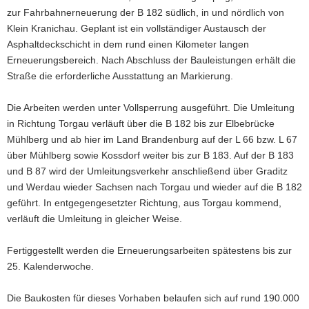
zur Fahrbahnerneuerung der B 182 südlich, in und nördlich von
a
Klein Kranichau. Geplant ist ein vollständiger Austausch der
v
Asphaltdeckschicht in dem rund einen Kilometer langen
i
Erneuerungsbereich. Nach Abschluss der Bauleistungen erhält die
g
Straße die erforderliche Ausstattung an Markierung.
a
t
Die Arbeiten werden unter Vollsperrung ausgeführt. Die Umleitung
i
in Richtung Torgau verläuft über die B 182 bis zur Elbebrücke
o
Mühlberg und ab hier im Land Brandenburg auf der L 66 bzw. L 67
n
über Mühlberg sowie Kossdorf weiter bis zur B 183. Auf der B 183
und B 87 wird der Umleitungsverkehr anschließend über Graditz
und Werdau wieder Sachsen nach Torgau und wieder auf die B 182
geführt. In entgegengesetzter Richtung, aus Torgau kommend,
verläuft die Umleitung in gleicher Weise.
Fertiggestellt werden die Erneuerungsarbeiten spätestens bis zur
25. Kalenderwoche.
Die Baukosten für dieses Vorhaben belaufen sich auf rund 190.000