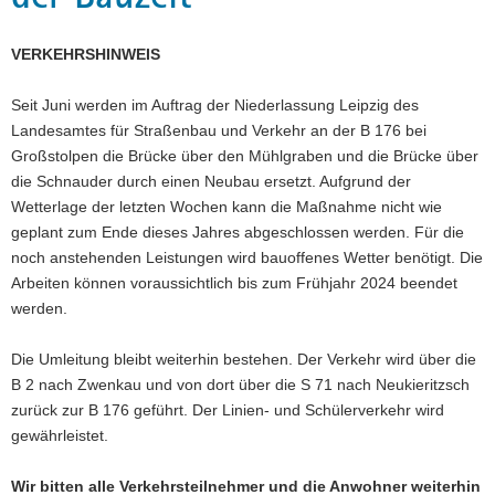
a
v
VERKEHRSHINWEIS
i
g
Seit Juni werden im Auftrag der Niederlassung Leipzig des
a
Landesamtes für Straßenbau und Verkehr an der B 176 bei
t
Großstolpen die Brücke über den Mühlgraben und die Brücke über
i
die Schnauder durch einen Neubau ersetzt. Aufgrund der
o
Wetterlage der letzten Wochen kann die Maßnahme nicht wie
n
geplant zum Ende dieses Jahres abgeschlossen werden. Für die
noch anstehenden Leistungen wird bauoffenes Wetter benötigt. Die
Arbeiten können voraussichtlich bis zum Frühjahr 2024 beendet
werden.
Die Umleitung bleibt weiterhin bestehen. Der Verkehr wird über die
B 2 nach Zwenkau und von dort über die S 71 nach Neukieritzsch
zurück zur B 176 geführt. Der Linien- und Schülerverkehr wird
gewährleistet.
Wir bitten alle Verkehrsteilnehmer und die Anwohner weiterhin