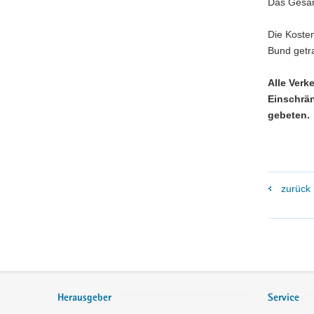
Das Gesam
Die Koste
Bund getr
Alle Ver
Einschrä
gebeten.
zurück
Footer-
Bereich
Herausgeber
Service