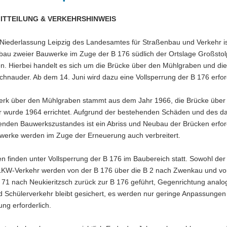
ITTEILUNG & VERKEHRSHINWEIS
 Niederlassung Leipzig des Landesamtes für Straßenbau und Verkehr is
bau zweier Bauwerke im Zuge der B 176 südlich der Ortslage Großsto
n. Hierbei handelt es sich um die Brücke über den Mühlgraben und di
chnauder. Ab dem 14. Juni wird dazu eine Vollsperrung der B 176 erfor
rk über den Mühlgraben stammt aus dem Jahr 1966, die Brücke über 
 wurde 1964 errichtet. Aufgrund der bestehenden Schäden und des d
enden Bauwerkszustandes ist ein Abriss und Neubau der Brücken erford
werke werden im Zuge der Erneuerung auch verbreitert.
en finden unter Vollsperrung der B 176 im Baubereich statt. Sowohl de
LKW-Verkehr werden von der B 176 über die B 2 nach Zwenkau und vo
 71 nach Neukieritzsch zurück zur B 176 geführt, Gegenrichtung analo
d Schülerverkehr bleibt gesichert, es werden nur geringe Anpassungen
ung erforderlich.