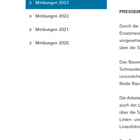
Meldungen 2023
a
PRESSEM
v
Meldungen 2022
i
Durch die
g
Meldungen 2021
Ersatzneu
a
vorgesehe
Meldungen 2020
t
über die S
i
o
Das Bauwe
n
Schnauder
unzureich
Beide Bau
Die Arbeit
auch der 
über die S
Linien- un
Linienführ