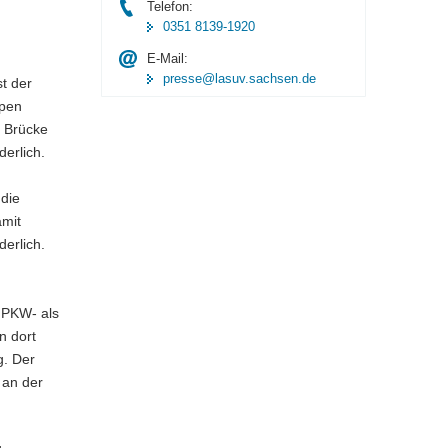
Telefon:
0351 8139-1920
E-Mail:
presse@lasuv.sachsen.de
t der
lpen
e Brücke
derlich.
die
amit
erlich.
r PKW- als
n dort
g. Der
 an der