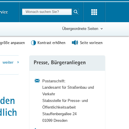
Suchbegriff
rvice
Suche starten
Übergeordnete Seiten
tgröße anpassen
Kontrast erhöhen
Seite vorlesen
Weitere
weiter
Presse, Bürgeranliegen
Information
Postanschrift:
Landesamt für Straßenbau und
Verkehr
 den
Stabsstelle für Presse- und
Öffentlichkeitsarbeit
lich
Stauffenbergallee 24
01099 Dresden