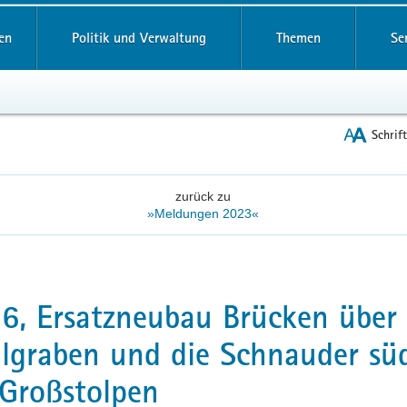
reifende
en
Politik und Verwaltung
Themen
Se
Schrif
zurück zu
»Meldungen 2023«
6, Ersatzneubau Brücken über
graben und die Schnauder süd
Großstolpen