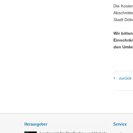
Die Koste
Abschnitte
Stadt Döbe
Wir bitte
Einschrä
den Umle
zurück
Footer-
Bereich
Herausgeber
Service