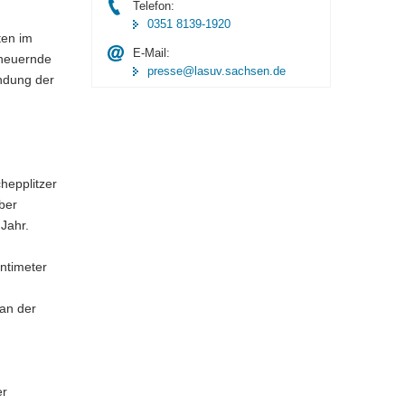
Telefon:
0351 8139-1920
ten im
E-Mail:
rneuernde
presse@lasuv.sachsen.de
ündung der
hepplitzer
ber
 Jahr.
ntimeter
an der
er