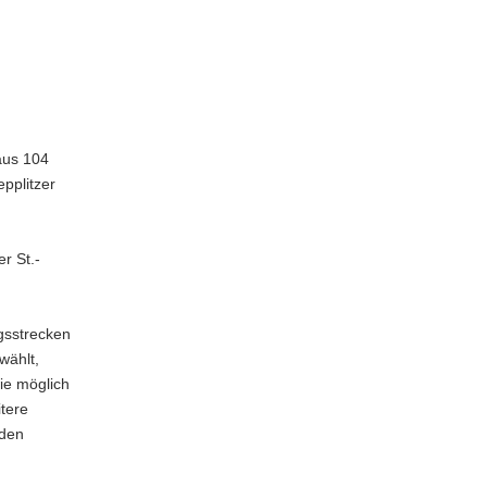
aus 104
pplitzer
r St.-
gsstrecken
wählt,
ie möglich
itere
rden