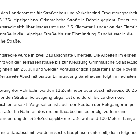
g des Landesamtes für Straßenbau und Verkehr sind Erneuerungsarbei
B 175/Leipziger bzw. Grimmaische Straße in Döbeln geplant. Der zu e
erstreckt sich über insgesamt rund 2,5 Kilometer Länge von der Einm
traße in die Leipziger Straße bis zur Einmündung Sandhäuser in die
he Straße.
strecke wurde in zwei Bauabschnitte unterteilt. Die Arbeiten im ersten
itt von der Terrassenstraße bis zur Kreuzung Grimmaische Straße/Zsc
ginnen am 25. Juli und werden voraussichtlich spätestens Mitte Novem
Der zweite Abschnitt bis zur Einmündung Sandhäuser folgt im nächsten
erung der Fahrbahn werden 12 Zentimeter oder abschnittsweise 26 Ze
henden Straßenbefestigung abgefräst und durch bis zu drei neue
hichten ersetzt. Vorgesehen ist auch der Neubau der Fußgängerampel 
straße. Im Rahmen des ersten Bauabschnittes erfolgt zudem eine
rneuerung der S 34/Zschepplitzer Straße auf rund 100 Metern Länge.
hrige Bauabschnitt wurde in sechs Bauphasen unterteilt, die in folgend