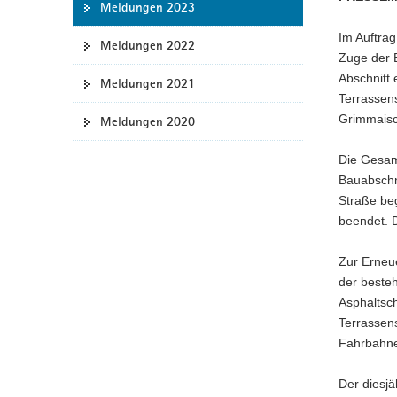
Meldungen 2023
a
Im Auftra
v
Meldungen 2022
Zuge der 
i
Abschnitt 
g
Meldungen 2021
Terrassens
a
Grimmaisc
Meldungen 2020
t
i
Die Gesamt
o
Bauabschn
n
Straße be
beendet. 
Zur Erneu
der beste
Asphaltsc
Terrassen
Fahrbahne
Der diesjä