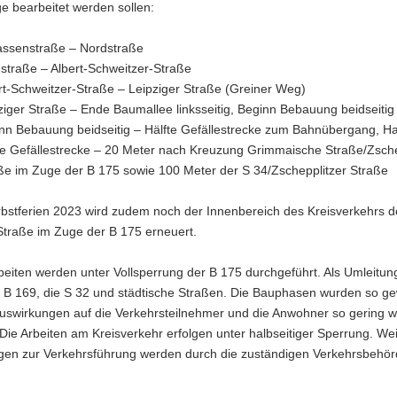
e bearbeitet werden sollen:
assenstraße – Nordstraße
straße – Albert-Schweitzer-Straße
rt-Schweitzer-Straße – Leipziger Straße (Greiner Weg)
ziger Straße – Ende Baumallee linksseitig, Beginn Bebauung beidseitig
nn Bebauung beidseitig – Hälfte Gefällestrecke zum Bahnübergang, H
te Gefällestrecke – 20 Meter nach Kreuzung Grimmaische Straße/Zsche
ße im Zuge der B 175 sowie 100 Meter der S 34/Zschepplitzer Straße
bstferien 2023 wird zudem noch der Innenbereich des Kreisverkehrs de
traße im Zuge der B 175 erneuert.
eiten werden unter Vollsperrung der B 175 durchgeführt. Als Umleitun
e B 169, die S 32 und städtische Straßen. Die Bauphasen wurden so ge
Auswirkungen auf die Verkehrsteilnehmer und die Anwohner so gering w
 Die Arbeiten am Kreisverkehr erfolgen unter halbseitiger Sperrung. We
gen zur Verkehrsführung werden durch die zuständigen Verkehrsbehö