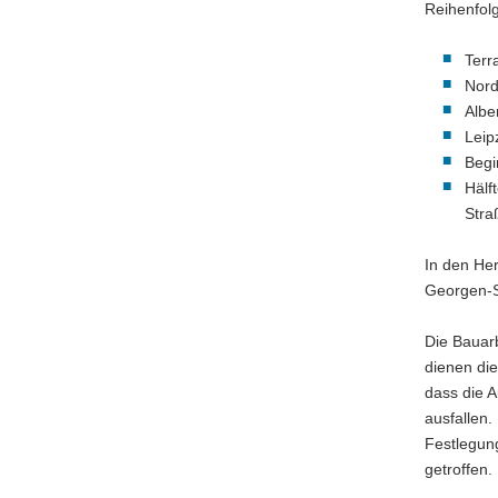
Reihenfolg
Terr
Nord
Albe
Leip
Begi
Hälf
Stra
In den Her
Georgen-S
Die Bauarb
dienen di
dass die 
ausfallen.
Festlegun
getroffen.