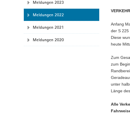
Meldungen 2023
a
VERKEHR
v
Meldungen 2022
i
Anfang Ma
g
Meldungen 2021
der S 225
a
Diese wur
Meldungen 2020
t
heute Mitt
i
o
Zum Gesam
n
zum Beginn
Randberei
Geradeaus
unter halb
Länge des
Alle Verk
Fahrweise