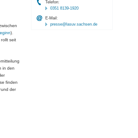
Telefon:
0351 8139-1920
E-Mail:
presse@lasuv.sachsen.de
 zwischen
beginn
).
llt seit
mitteilung
n in den
der
se finden
grund der