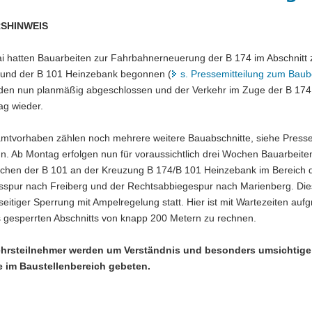
SHINWEIS
i hatten Bauarbeiten zur Fahrbahnerneuerung der B 174 im Abschnitt
 und der B 101 Heinzebank begonnen (
s. Pressemitteilung zum Bau
den nun planmäßig abgeschlossen und der Verkehr im Zuge der B 174 ro
ag wieder.
tvorhaben zählen noch mehrere weitere Bauabschnitte, siehe Presse
. Ab Montag erfolgen nun für voraussichtlich drei Wochen Bauarbeite
chen der B 101 an der Kreuzung B 174/B 101 Heinzebank im Bereich 
spur nach Freiberg und der Rechtsabbiegespur nach Marienberg. Die
seitiger Sperrung mit Ampelregelung statt. Hier ist mit Wartezeiten auf
 gesperrten Abschnitts von knapp 200 Metern zu rechnen.
ehrsteilnehmer werden um Verständnis und besonders umsichtige
 im Baustellenbereich gebeten.