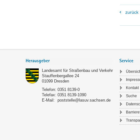
zurück
Footer-
Bereich
Herausgeber
Service
Landesamt für Straßenbau und Verkehr
Übersic
Stauffenbergallee 24
Impres
01099
Dresden
Kontakt
Telefon:
0351 8139-0
Telefax:
0351 8139-1090
Suche
E-Mail:
poststelle@lasuv.sachsen.de
Datensc
Barriere
Transpa