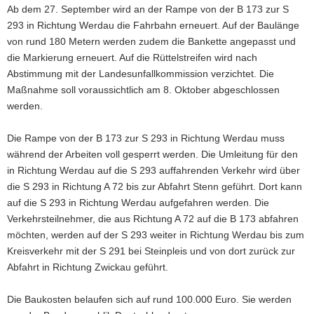
Ab dem 27. September wird an der Rampe von der B 173 zur S
a
293 in Richtung Werdau die Fahrbahn erneuert. Auf der Baulänge
v
von rund 180 Metern werden zudem die Bankette angepasst und
i
die Markierung erneuert. Auf die Rüttelstreifen wird nach
g
Abstimmung mit der Landesunfallkommission verzichtet. Die
a
Maßnahme soll voraussichtlich am 8. Oktober abgeschlossen
t
werden.
i
o
Die Rampe von der B 173 zur S 293 in Richtung Werdau muss
n
während der Arbeiten voll gesperrt werden. Die Umleitung für den
in Richtung Werdau auf die S 293 auffahrenden Verkehr wird über
die S 293 in Richtung A 72 bis zur Abfahrt Stenn geführt. Dort kann
auf die S 293 in Richtung Werdau aufgefahren werden. Die
Verkehrsteilnehmer, die aus Richtung A 72 auf die B 173 abfahren
möchten, werden auf der S 293 weiter in Richtung Werdau bis zum
Kreisverkehr mit der S 291 bei Steinpleis und von dort zurück zur
Abfahrt in Richtung Zwickau geführt.
Die Baukosten belaufen sich auf rund 100.000 Euro. Sie werden