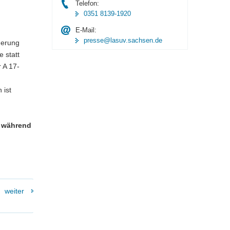
Telefon:
0351 8139-1920
E-Mail:
presse@lasuv.sachsen.de
uerung
e statt
 A 17-
 ist
n während
weiter