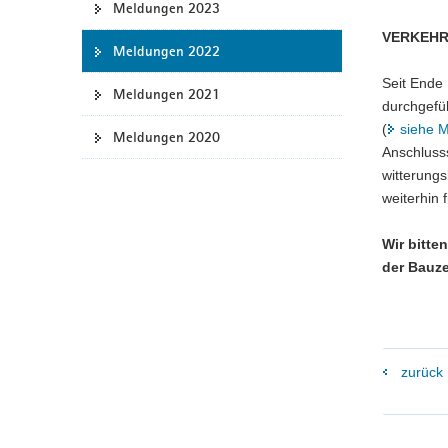
Meldungen 2023
a
VERKEHR
v
Meldungen 2022
i
Seit Ende
g
Meldungen 2021
durchgefüh
a
(
siehe 
Meldungen 2020
t
Anschluss
i
witterungs
o
weiterhin 
n
Wir bitte
der Bauze
zurück