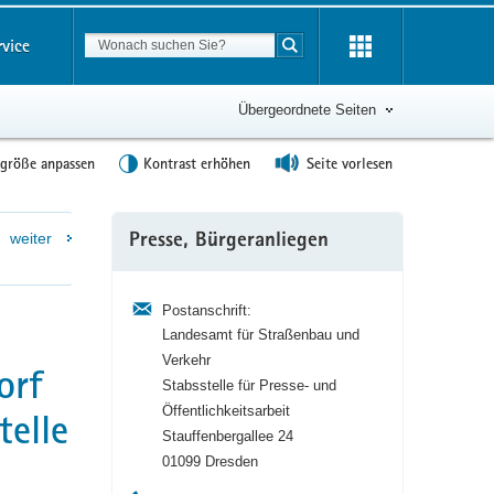
Suchbegriff
rvice
Suche starten
Übergeordnete Seiten
tgröße anpassen
Kontrast erhöhen
Seite vorlesen
Weitere
weiter
Presse, Bürgeranliegen
Information
Postanschrift:
Landesamt für Straßenbau und
Verkehr
orf
Stabsstelle für Presse- und
Öffentlichkeitsarbeit
telle
Stauffenbergallee 24
01099 Dresden