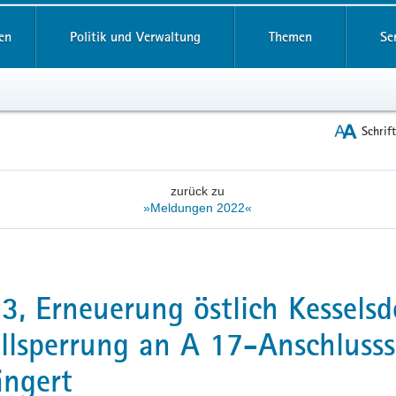
reifende
en
Politik und Verwaltung
Themen
Se
Schrif
zurück zu
»Meldungen 2022«
3, Erneuerung östlich Kesselsd
llsperrung an A 17-Anschlusss
ängert