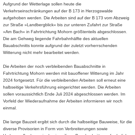
Aufgrund der Wetterlage sollen heute die
a
Verkehrseinschränkungen auf der B 173 in Herzogswalde
v
aufgehoben werden. Die Arbeiten sind auf der B 173 vom Abzweig
i
zur Straße »Landbergblick« bis zur unteren Zufahrt zur Straße
g
»Am Bach« in Fahrtrichtung Mohorn größtenteils abgeschlossen.
a
Die am Gehweg liegende Fahrbahnhälfte des aktuellen
t
Bauabschnitts konnte aufgrund der zuletzt vorherrschenden
i
Witterung nicht mehr bearbeitet werden.
o
n
Die Arbeiten der noch verbleibenden Bauabschnitte in
Fahrtrichtung Mohorn werden mit bauoffener Witterung im Jahr
2024 fortgesetzt. Für die verbleibenden Arbeiten soll erneut eine
halbseitige Verkehrsführung eingerichtet werden. Die Arbeiten
sollen voraussichtlich Ende Juli 2024 abgeschlossen werden. Im
Vorfeld der Wiederaufnahme der Arbeiten informieren wir noch
einmal.
Die lange Bauzeit ergibt sich durch die halbseitige Bauweise, für die
diverse Provisorien in Form von Verbreiterungen sowie