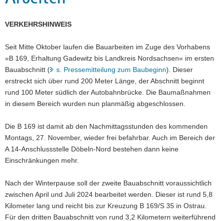
a
v
VERKEHRSHINWEIS
i
g
Seit Mitte Oktober laufen die Bauarbeiten im Zuge des Vorhabens
a
»B 169, Erhaltung Gadewitz bis Landkreis Nordsachsen« im ersten
t
Bauabschnitt (
s. Pressemitteilung zum Baubeginn
). Dieser
i
erstreckt sich über rund 200 Meter Länge, der Abschnitt beginnt
o
rund 100 Meter südlich der Autobahnbrücke. Die Baumaßnahmen
n
in diesem Bereich wurden nun planmäßig abgeschlossen.
Die B 169 ist damit ab den Nachmittagsstunden des kommenden
Montags, 27. November, wieder frei befahrbar. Auch im Bereich der
A 14-Anschlussstelle Döbeln-Nord bestehen dann keine
Einschränkungen mehr.
Nach der Winterpause soll der zweite Bauabschnitt voraussichtlich
zwischen April und Juli 2024 bearbeitet werden. Dieser ist rund 5,8
Kilometer lang und reicht bis zur Kreuzung B 169/S 35 in Ostrau.
Für den dritten Bauabschnitt von rund 3,2 Kilometern weiterführend