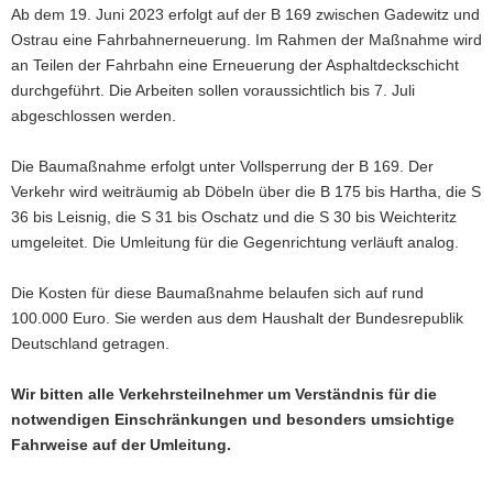
Ab dem 19. Juni 2023 erfolgt auf der B 169 zwischen Gadewitz und
a
Ostrau eine Fahrbahnerneuerung. Im Rahmen der Maßnahme wird
v
an Teilen der Fahrbahn eine Erneuerung der Asphaltdeckschicht
i
durchgeführt. Die Arbeiten sollen voraussichtlich bis 7. Juli
g
abgeschlossen werden.
a
t
Die Baumaßnahme erfolgt unter Vollsperrung der B 169. Der
i
Verkehr wird weiträumig ab Döbeln über die B 175 bis Hartha, die S
o
36 bis Leisnig, die S 31 bis Oschatz und die S 30 bis Weichteritz
n
umgeleitet. Die Umleitung für die Gegenrichtung verläuft analog.
Die Kosten für diese Baumaßnahme belaufen sich auf rund
100.000 Euro. Sie werden aus dem Haushalt der Bundesrepublik
Deutschland getragen.
Wir bitten alle Verkehrsteilnehmer um Verständnis für die
notwendigen Einschränkungen und besonders umsichtige
Fahrweise auf der Umleitung.