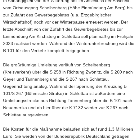
In Abhängigkeit von der Witterung soll im Anschluss der Abschnitt
vom Ortsausgang Scheibenberg (Höhe Einmündung Am Berg) bis
zur Zufahrt des Gewerbegebietes (u.a. Erzgebirgischer
Wirtschaftshof) noch vor der Winterpause erneuert werden. Der
letzte Abschnitt von der Zufahrt des Gewerbegebietes bis zur
Einmündung Am Kirchsteig in Schlettau soll planmäßig im Frühjahr
2023 realisiert werden. Während der Winterunterbrechung wird die
B 101 für den Verkehr komplett freigegeben.
Die großräumige Umleitung verläuft von Scheibenberg
(Kreisverkehr) über die S 258 in Richtung Zwönitz, die S 260 nach
Geyer und Tannenberg und die S 267 nach Schlettau,
Gegenrichtung analog. Während der Sperrung der Kreuzung B
101/S 267 (Böhmische Straße) in Schlettau ist außerdem eine
Umleitungsstrecke aus Richtung Tannenberg über die B 101 nach
Neuamerika und ab hier über die K 7132 wieder zur S 267 nach
Schlettau ausgewiesen.
Die Kosten für die Maßnahme belaufen sich auf rund 1,3 Millionen
Euro. Sie werden von der Bundesrepublik Deutschland getragen.