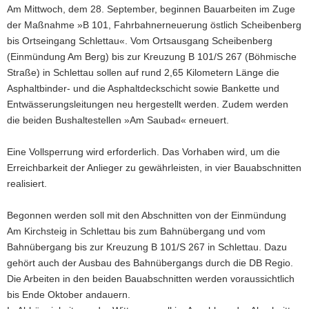
Am Mittwoch, dem 28. September, beginnen Bauarbeiten im Zuge
a
der Maßnahme »B 101, Fahrbahnerneuerung östlich Scheibenberg
v
bis Ortseingang Schlettau«. Vom Ortsausgang Scheibenberg
i
(Einmündung Am Berg) bis zur Kreuzung B 101/S 267 (Böhmische
g
Straße) in Schlettau sollen auf rund 2,65 Kilometern Länge die
a
Asphaltbinder- und die Asphaltdeckschicht sowie Bankette und
t
Entwässerungsleitungen neu hergestellt werden. Zudem werden
i
die beiden Bushaltestellen »Am Saubad« erneuert.
o
n
Eine Vollsperrung wird erforderlich. Das Vorhaben wird, um die
Erreichbarkeit der Anlieger zu gewährleisten, in vier Bauabschnitten
realisiert.
Begonnen werden soll mit den Abschnitten von der Einmündung
Am Kirchsteig in Schlettau bis zum Bahnübergang und vom
Bahnübergang bis zur Kreuzung B 101/S 267 in Schlettau. Dazu
gehört auch der Ausbau des Bahnübergangs durch die DB Regio.
Die Arbeiten in den beiden Bauabschnitten werden voraussichtlich
bis Ende Oktober andauern.