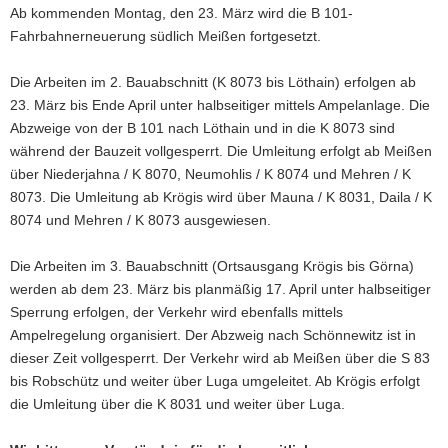
Ab kommenden Montag, den 23. März wird die B 101-
a
Fahrbahnerneuerung südlich Meißen fortgesetzt.
v
i
Die Arbeiten im 2. Bauabschnitt (K 8073 bis Löthain) erfolgen ab
g
23. März bis Ende April unter halbseitiger mittels Ampelanlage. Die
a
Abzweige von der B 101 nach Löthain und in die K 8073 sind
t
während der Bauzeit vollgesperrt. Die Umleitung erfolgt ab Meißen
i
über Niederjahna / K 8070, Neumohlis / K 8074 und Mehren / K
o
8073. Die Umleitung ab Krögis wird über Mauna / K 8031, Daila / K
n
8074 und Mehren / K 8073 ausgewiesen.
Die Arbeiten im 3. Bauabschnitt (Ortsausgang Krögis bis Görna)
werden ab dem 23. März bis planmäßig 17. April unter halbseitiger
Sperrung erfolgen, der Verkehr wird ebenfalls mittels
Ampelregelung organisiert. Der Abzweig nach Schönnewitz ist in
dieser Zeit vollgesperrt. Der Verkehr wird ab Meißen über die S 83
bis Robschütz und weiter über Luga umgeleitet. Ab Krögis erfolgt
die Umleitung über die K 8031 und weiter über Luga.