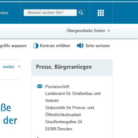
Suchbegriff
rvice
Suche starten
Übergeordnete Seiten
tgröße anpassen
Kontrast erhöhen
Seite vorlesen
Weitere
weiter
Presse, Bürgeranliegen
Information
Postanschrift:
Landesamt für Straßenbau und
Verkehr
aße
Stabsstelle für Presse- und
Öffentlichkeitsarbeit
 der
Stauffenbergallee 24
01099 Dresden