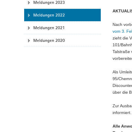
Meldungen 2023
a
AKTUALI
v
Meldungen 2022
i
Nach vorb
g
Meldungen 2021
vom 3. Fe
a
zieht die 
Meldungen 2020
t
101/Bahnho
i
Talstraße 
o
vorbereit
n
Als Umleit
95/Chemni
Discounte
über die 
Zur Ausba
informiert.
Alle Anwo