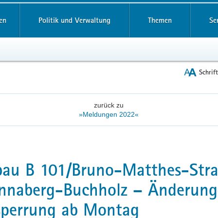
reifende
en
Politik und Verwaltung
Themen
Se
Schrif
zurück zu
»Meldungen 2022«
bau B 101/Bruno-Matthes-Str
nnaberg-Buchholz – Änderung
sperrung ab Montag