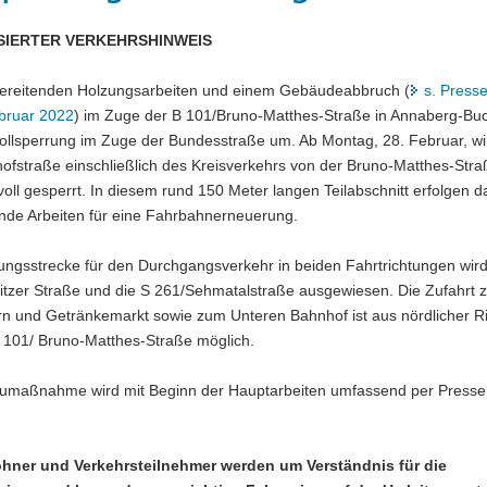
SIERTER VERKEHRSHINWEIS
ereitenden Holzungsarbeiten und einem Gebäudeabbruch (
s. Presse
bruar 2022
) im Zuge der B 101/Bruno-Matthes-Straße in Annaberg-Bu
Vollsperrung im Zuge der Bundesstraße um. Ab Montag, 28. Februar, wi
fstraße einschließlich des Kreisverkehrs von der Bruno-Matthes-Straß
voll gesperrt. In diesem rund 150 Meter langen Teilabschnitt erfolgen d
ende Arbeiten für eine Fahrbahnerneuerung.
ungsstrecke für den Durchgangsverkehr in beiden Fahrtrichtungen wird
tzer Straße und die S 261/Sehmatalstraße ausgewiesen. Die Zufahrt 
rn und Getränkemarkt sowie zum Unteren Bahnhof ist aus nördlicher R
B 101/ Bruno-Matthes-Straße möglich.
umaßnahme wird mit Beginn der Hauptarbeiten umfassend per Pressem
hner und Verkehrsteilnehmer werden um Verständnis für die