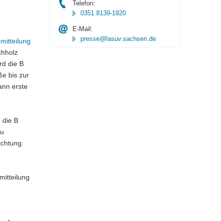
Telefon:
0351 8139-1920
E-Mail:
presse@lasuv.sachsen.de
mitteilung
chholz
rd die B
e bis zur
ann erste
 die B
zu
ichtung
itteilung