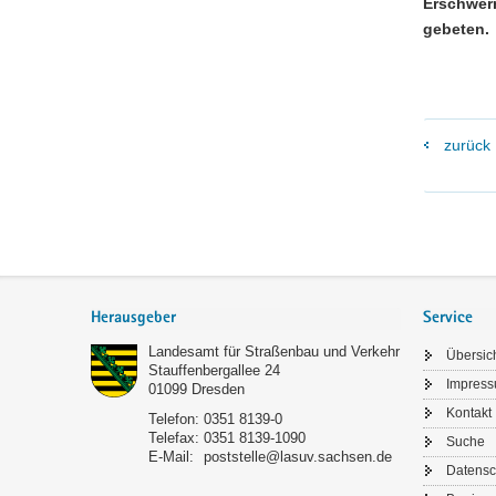
Erschwer
gebeten.
zurück
Footer-
Bereich
Herausgeber
Service
Landesamt für Straßenbau und Verkehr
Übersic
Stauffenbergallee 24
Impres
01099
Dresden
Kontakt
Telefon:
0351 8139-0
Telefax:
0351 8139-1090
Suche
E-Mail:
poststelle@lasuv.sachsen.de
Datensc