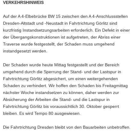
VERKEHRSHINWEIS
a
v
Auf der A 4-Elbebrücke BW 15 zwischen den A 4-Anschlussstellen
i
Dresden-Altstadt und -Neustadt in Fahrtrichtung Görlitz sind
g
kurzfristig Instandsetzungsarbeiten erforderlich. Ein Defekt in einer
a
der Übergangskonstruktionen ist aufgetreten, der Abriss einer
t
Traverse wurde festgestellt, der Schaden muss umgehend
i
instandgesetzt werden.
o
n
Der Schaden wurde heute Mittag festgestellt und der Bereich
umgehend durch die Sperrung der Stand- und der Lastspur in
Fahrtrichtung Görlitz abgesichert, um einen weitergehenden
Schaden zu verhindert. Wir hoffen den Schaden bis Freitagmittag
nächster Woche instandsetzen zu können, daher werden zur
Absicherung der Arbeiten die Stand- und die Lastspur in
Fahrtrichtung Görlitz bis voraussichtlich 30. Oktober gesperrt
bleiben. Es wird Tempo 80 ausgewiesen.
Die Fahrtrichtung Dresden bleibt von den Bauarbeiten unbetroffen.