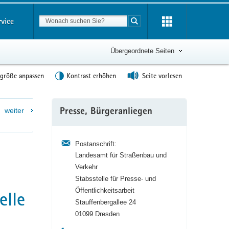
Suchbegriff
rvice
Suche starten
Übergeordnete Seiten
tgröße anpassen
Kontrast erhöhen
Seite vorlesen
Weitere
weiter
Presse, Bürgeranliegen
Information
Postanschrift:
Landesamt für Straßenbau und
Verkehr
Stabsstelle für Presse- und
Öffentlichkeitsarbeit
elle
Stauffenbergallee 24
01099 Dresden