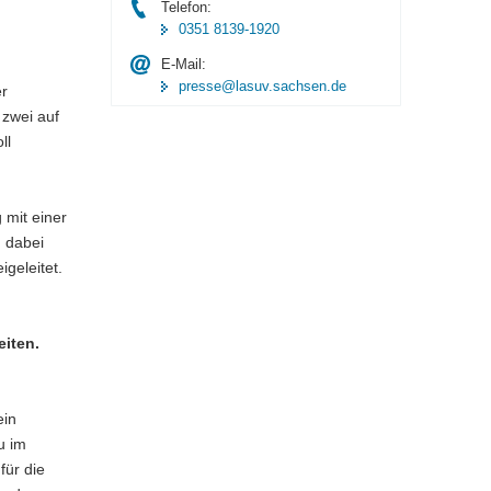
Telefon:
0351 8139-1920
E-Mail:
presse@lasuv.sachsen.de
er
 zwei auf
ll
 mit einer
d dabei
igeleitet.
iten.
ein
u im
für die