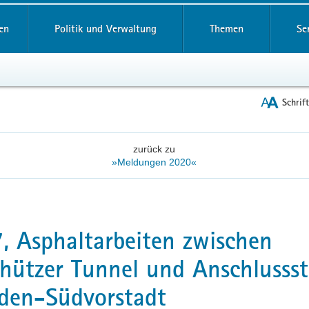
reifende
en
Politik und Verwaltung
Themen
Se
Schrif
zurück zu
»Meldungen 2020«
, Asphaltarbeiten zwischen
hützer Tunnel und Anschlussst
den-Südvorstadt