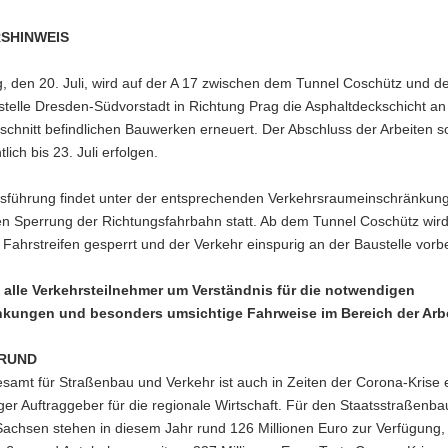
SHINWEIS
 den 20. Juli, wird auf der A 17 zwischen dem Tunnel Coschütz und d
telle Dresden-Südvorstadt in Richtung Prag die Asphaltdeckschicht an
chnitt befindlichen Bauwerken erneuert. Der Abschluss der Arbeiten so
lich bis 23. Juli erfolgen.
sführung findet unter der entsprechenden Verkehrsraumeinschränkung
en Sperrung der Richtungsfahrbahn statt. Ab dem Tunnel Coschütz wir
n Fahrstreifen gesperrt und der Verkehr einspurig an der Baustelle vorbe
n alle Verkehrsteilnehmer um Verständnis für die notwendigen
kungen und besonders umsichtige Fahrweise im Bereich der Arbe
RUND
samt für Straßenbau und Verkehr ist auch in Zeiten der Corona-Krise 
ger Auftraggeber für die regionale Wirtschaft. Für den Staatsstraßenba
Sachsen stehen in diesem Jahr rund 126 Millionen Euro zur Verfügung, 