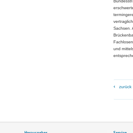
Bundesstr
erschwert
termingere
vertraglic
Sachsen. A
Brückenba
Fachlosen 
und mittel
entspreche
zurück
Footer-
Bereich