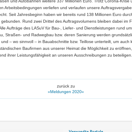
aßen und Autobahnen weitere 337 Millionen Euro. Trotz Corona-Krise 
en Arbeitsbedingungen verliefen und verlaufen unsere Auftragsvergab
cht. Seit Jahresbeginn haben wir bereits rund 138 Millionen Euro durc
h gebunden. Rund zwei Drittel des Auftragsvolumens bleiben dabei im F
lle Aufträge des LASuV für Bau-, Liefer- und Dienstleistungen rund u
u, Straßen- und Radwegbau bzw. deren Sanierung werden grundsätzli
und – wo sinnvoll – in Bauabschnitte bzw. Teillose unterteilt, um auch 
ständischen Baufirmen aus unserer Heimat die Möglichkeit zu eröffnen,
nd ihrer Leistungsfähigkeit an unseren Ausschreibungen zu beteiligen
zurück zu
»Meldungen 2020«