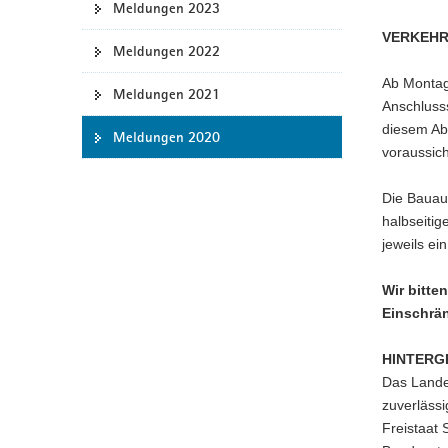
Meldungen 2023
a
VERKEHR
v
Meldungen 2022
i
Ab Montag,
g
Meldungen 2021
Anschlusss
a
diesem Abs
Meldungen 2020
t
voraussicht
i
o
Die Bauau
n
halbseitig
jeweils ei
Wir bitte
Einschrän
HINTERG
Das Lande
zuverlässi
Freistaat 