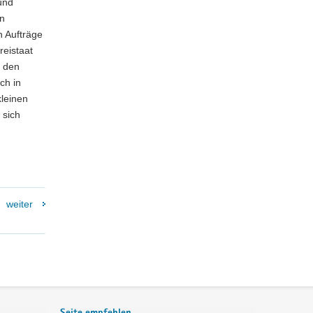
und
en
h Aufträge
reistaat
m den
ch in
kleinen
 sich
.
weiter